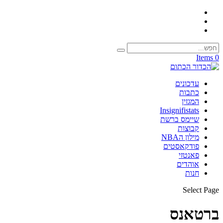
0 Items
עדכונים
כתבות
המגזין
Insignifistats
שיימס ברשת
קבוצות
מילון הNBA
פודקאסטים
פאנטזי
אוהדים
חנות
Select Page
ברטאנס