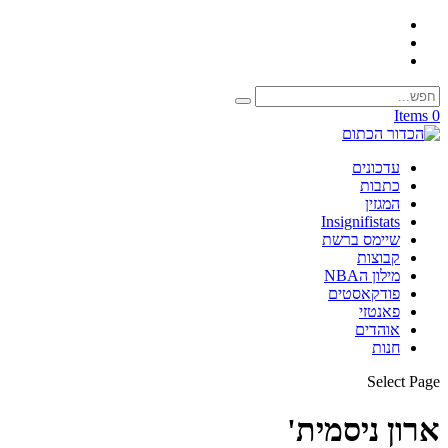
0 Items
עדכונים
כתבות
המגזין
Insignifistats
שיימס ברשת
קבוצות
מילון הNBA
פודקאסטים
פאנטזי
אוהדים
חנות
Select Page
ארון ניסמית'