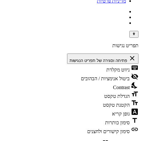
מדיניות פרטיות
תפריט נגישות
close
פתיחה וסגירה של תפריט הנגישות
keyboard
ניווט מקלדת
visibility_off
ביטול אנימציות / הבהובים
nights_stay
Contrast
format_size
הגדלת טקסט
text_fields
הקטנת טקסט
font_download
גופן קריא
title
סימון כותרות
link
סימון קישורים ולחצנים