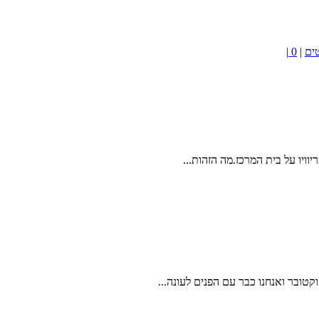
ים
|
0
|