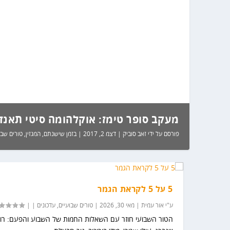
מעקב סופר טימז: אוקלהומה סיטי תאנדר
פורסם על ידי
זאב סוביק
|
דצמ 2, 2017
|
בזמן שישנתם
,
המגזין
,
טורים שבו
5 על 5 לקראת הגמר
ע"י
אור עמית
|
מאי 30, 2026
|
טורים שבועיים
,
עדכונים
|
|
הטור השבועי חוזר עם השאלות החמות של השבוע והפעם: רוע