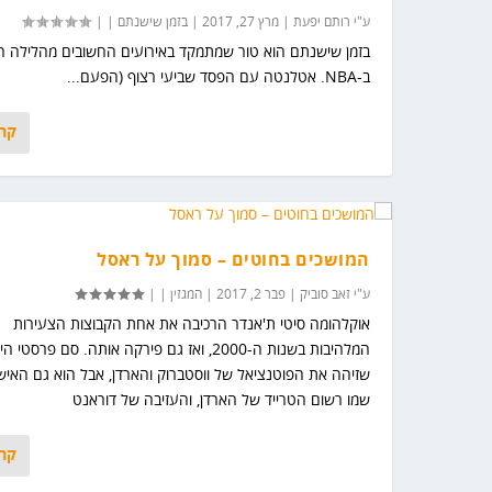
ע"י
רותם יפעת
|
מרץ 27, 2017
|
בזמן שישנתם
|
|
בזמן שישנתם הוא טור שמתמקד באירועים החשובים מהלילה ה
ב-NBA. אטלנטה עם הפסד שביעי רצוף (הפעם...
קרא
המושכים בחוטים – סמוך על ראסל
ע"י
זאב סוביק
|
פבר 2, 2017
|
המגזין
|
|
אוקלהומה סיטי ת'אנדר הרכיבה את אחת הקבוצות הצעירות
המלהיבות בשנות ה-2000, ואז גם פירקה אותה. סם פרסט
שזיהה את הפוטנציאל של ווסטברוק והארדן, אבל הוא גם האי
שמו רשום הטרייד של הארדן, והעזיבה של דוראנט
קרא