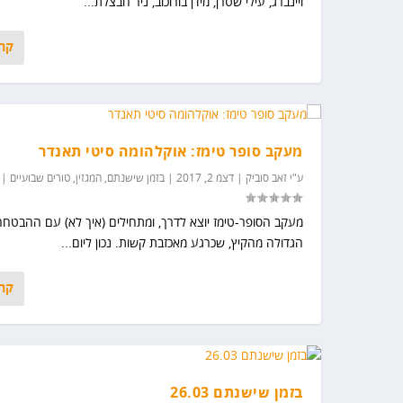
ויינברג, עילי שטרן, מידן בורוכוב, ניר חבצלת...
קרא
מעקב סופר טימז: אוקלהומה סיטי תאנדר
ע"י
זאב סוביק
|
דצמ 2, 2017
|
בזמן שישנתם
,
המגזין
,
טורים שבועיים
|
מעקב הסופר-טימז יוצא לדרך, ומתחילים (איך לא) עם ההבטחה
הגדולה מהקיץ, שכרגע מאכזבת קשות. נכון ליום...
המושכים בחוטים – סמוך על ראסל...
קרא
פורסם על ידי
זאב סוביק
|
פבר 2, 2017
|
המגזין
|
|
בזמן שישנתם 26.03