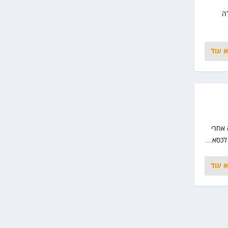
ה
 עוד
אחרי
כסא...
 עוד