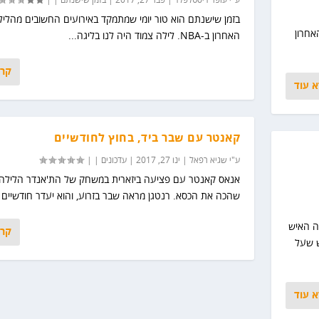
ע"י
עופר דיסטלפלד
|
פבר 27, 2017
|
בזמן שישנתם
|
|
בזמן שישנתם הוא טור יומי שמתמקד באירועים החשובים מהליל
אחרון
האחרון ב-NBA. לילה צמוד היה לנו בליגה...
קרא
 עוד
קאנטר עם שבר ביד, בחוץ לחודשיים
ע"י
שגיא רפאל
|
ינו 27, 2017
|
עדכונים
|
|
אנאס קאנטר עם פציעה ביזארית במשחק של הת'אנדר הלילה 
שהכה את הכסא. רנטגן מראה שבר בזרוע, והוא יעדר חודשיים ל
י היה האיש
קרא
ש שעל
 עוד