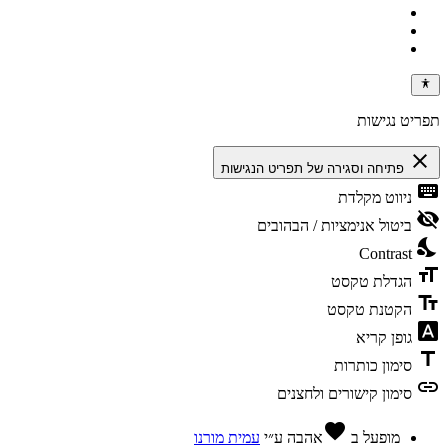
תפריט נגישות
close
פתיחה וסגירה של תפריט הנגישות
keyboard
ניווט מקלדת
visibility_off
ביטול אנימציות / הבהובים
nights_stay
Contrast
format_size
הגדלת טקסט
text_fields
הקטנת טקסט
font_download
גופן קריא
title
סימון כותרות
link
סימון קישורים ולחצנים
favorite
מופעל ב
אהבה
ע״י
עמית מורנו