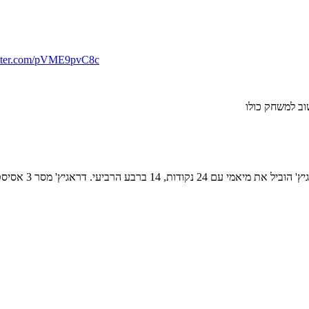
itter.com/pVME9pvC8c
וב למשחק כולו