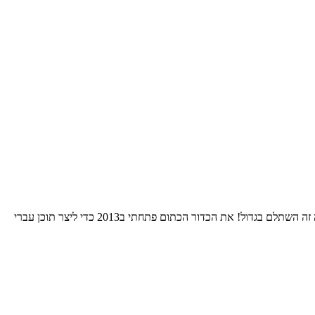
התחלתי את הרומן שלי עם הNBA אי שם בסוף שנות השמונים. בחרתי לאהוד את גולדן סטייט כי רציתי להיות מיוחד. 24 שנות סבל אחרי אותה בחירה זה השתלם בגדול! את הכדור הכתום פתחתי ב2013 כדי ליצר תוכן עברי