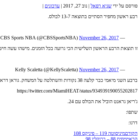
פורסם על ידי
שגיא רפאל
|
נוב 27, 2017
|
עדכונים
|
רבע ראשון מחפיר הסתיים בתוצאה 13-7 לבולס.
November 26, 2017
— CBS Sports NBA (@CBSSportsNBA)
זו תוצאת הרבע הראשון השלישית הכי גרועה בכל הזמנים. מישהו עשה חיש
November 26, 2017
— Kelly Scaletta (@KellyScaletta)
ברבע השני מיאמי כבר קלעה 38 נקודות והשתלטה על המשחק. גוראן דראגיץ' הוביל את מיאמי עם 24 נקודות, 14 ברבע הרביעי. דראגיץ' מסר 3 אסיסטים ששמו אותו במקום התשיעי בפרנצ'ייז של מיאמי
https://twitter.com/MiamiHEAT/status/934939190055202817
ג'ריאן גראנט הוביל את הבולס עם 24.
שתפו:
דרגו:
הקודם
מיניסוטה 119 – פיניקס 108
הבא
ממפיס 88 – ברוקלין 98