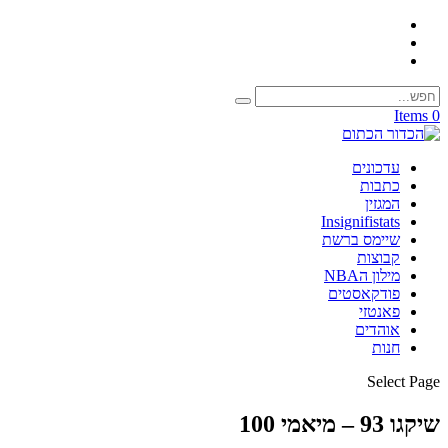
0 Items
עדכונים
כתבות
המגזין
Insignifistats
שיימס ברשת
קבוצות
מילון הNBA
פודקאסטים
פאנטזי
אוהדים
חנות
Select Page
שיקגו 93 – מיאמי 100