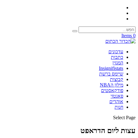
0 Items
עדכונים
כתבות
המגזין
Insignifistats
שיימס ברשת
קבוצות
מילון הNBA
פודקאסטים
פאנטזי
אוהדים
חנות
Select Page
עצות ליום הדראפט