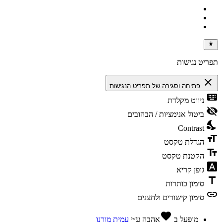
תפריט נגישות
close
פתיחה וסגירה של תפריט הנגישות
keyboard
ניווט מקלדת
visibility_off
ביטול אנימציות / הבהובים
nights_stay
Contrast
format_size
הגדלת טקסט
text_fields
הקטנת טקסט
font_download
גופן קריא
title
סימון כותרות
link
סימון קישורים ולחצנים
favorite
מופעל ב
אהבה
ע״י
עמית מורנו