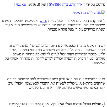
פורסם על ידי
ליאור קדם, צוות SWISH
|
אוק 8, 2016
|
פאנטזי
|
ליאור קדם הוא היזם מאחורי אפליקציית
סוויש
. אפליקציה שמאגדת מידע
ממספר מקורות עבור שחקנים פאנטזי. בנוסף יש באפליקציה תוכן מקורי,
ומנתח טריידים מקורי בעל נוסחא מנצחת.
יום הדראפט בליגות הפאנטזי הוא היום הכי מרגש של העונה. ליום זה
תהיה השפעה עצומה על העונה של משתמש הפאנטזי הממוצע, לטוב
ולרע. מספר הבחירות רעות יכול לגרום לך להאבק בתחתית משלב
מוקדם, בעוד הברקות רגעיות יכולות לגרום לך להיות מתחרה אמיתי על
האליפות.
אז איך לעשות את זה? בואו נבחן כמה אפשרויות לאסטרטגיות בחירת
שחקנים בדראפט, שיכולות לעשות את ההבדל לכשעצמן, ואפילו טוב
יותר כאשר משתמשים בשילוב שלהן אחת עם השניה.
1. תחלמו בגדול גבוהים בעלי טאץ' רך.
אחת הקטגוריות הכי הקשות