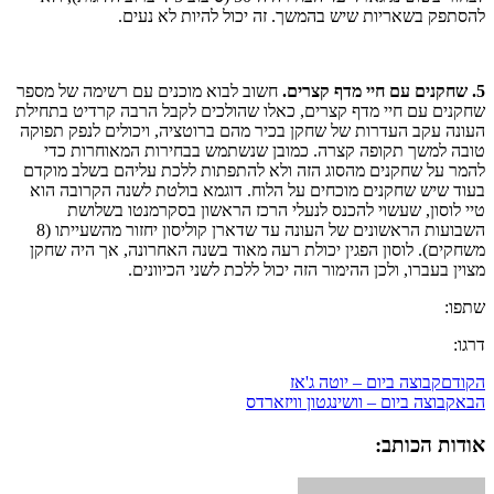
להסתפק בשאריות שיש בהמשך. זה יכול להיות לא נעים.
5. שחקנים עם חיי מדף קצרים.
חשוב לבוא מוכנים עם רשימה של מספר
שחקנים עם חיי מדף קצרים, כאלו שהולכים לקבל הרבה קרדיט בתחילת
העונה עקב העדרות של שחקן בכיר מהם ברוטציה, ויכולים לנפק תפוקה
טובה למשך תקופה קצרה. כמובן שנשתמש בבחירות המאוחרות כדי
להמר על שחקנים מהסוג הזה ולא להתפתות ללכת עליהם בשלב מוקדם
בעוד שיש שחקנים מוכחים על הלוח. דוגמא בולטת לשנה הקרובה הוא
טיי לוסון, שעשוי להכנס לנעלי הרכז הראשון בסקרמנטו בשלושת
השבועות הראשונים של העונה עד שדארן קוליסון יחזור מהשעייתו (8
משחקים). לוסון הפגין יכולת רעה מאוד בשנה האחרונה, אך היה שחקן
מצוין בעברו, ולכן ההימור הזה יכול ללכת לשני הכיוונים.
שתפו:
דרגו:
הקודם
קבוצה ביום – יוטה ג'אז
הבא
קבוצה ביום – וושינגטון וויזארדס
אודות הכותב: