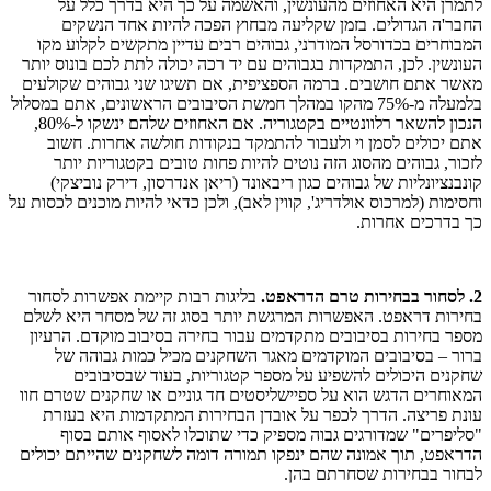
לתמרן היא האחוזים מהעונשין, והאשמה על כך היא בדרך כלל על
החבר'ה הגדולים. בזמן שקליעה מבחוץ הפכה להיות אחד הנשקים
המבוחרים בכדורסל המודרני, גבוהים רבים עדיין מתקשים לקלוע מקו
העונשין. לכן, התמקדות בגבוהים עם יד רכה יכולה לתת לכם בונוס יותר
מאשר אתם חושבים. ברמה הספציפית, אם תשיגו שני גבוהים שקולעים
בלמעלה מ-75% מהקו במהלך חמשת הסיבובים הראשונים, אתם במסלול
הנכון להשאר רלוונטיים בקטגוריה. אם האחוזים שלהם ינשקו ל-80%,
אתם יכולים לסמן וי ולעבור להתמקד בנקודות חולשה אחרות. חשוב
לזכור, גבוהים מהסוג הזה נוטים להיות פחות טובים בקטגוריות יותר
קונבנציונליות של גבוהים כגון ריבאונד (ריאן אנדרסון, דירק נוביצקי)
וחסימות (למרכוס אולדריג', קווין לאב), ולכן כדאי להיות מוכנים לכסות על
כך בדרכים אחרות.
2. לסחור בבחירות טרם הדראפט.
בליגות רבות קיימת אפשרות לסחור
בחירות דראפט. האפשרות המרגשת יותר בסוג זה של מסחר היא לשלם
מספר בחירות בסיבובים מתקדמים עבור בחירה בסיבוב מוקדם. הרעיון
ברור – בסיבובים המוקדמים מאגר השחקנים מכיל כמות גבוהה של
שחקנים היכולים להשפיע על מספר קטגוריות, בעוד שבסיבובים
המאוחרים הדגש הוא על ספיישליסטים חד גוניים או שחקנים שטרם חוו
עונת פריצה. הדרך לכפר על אובדן הבחירות המתקדמות היא בעזרת
"סליפרים" שמדורגים גבוה מספיק כדי שתוכלו לאסוף אותם בסוף
הדראפט, תוך אמונה שהם ינפקו תמורה דומה לשחקנים שהייתם יכולים
לבחור בבחירות שסחרתם בהן.