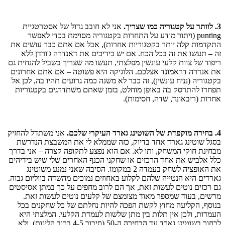
3. לוותר על קטגוריה כמו שצריך.
אני לא חובב גדול של אסטרטגיית
punting (ויתור מודע על התחרות בקטגוריה מסוימת בכדי לאפשר
התקדמות קלה יותר בקטגוריות אחרות), אבל אם אתם כבר עושים את
זה – תעשו את זה בכל הכח. אם יש בידיכים את דאנדרה ג'ורדן ללא
ריפוד של צוות קלעי עונשין מפלצתי, תעשו מה שצריך בשביל להנחית גם
את אנדרה דראמונד אצלכם. הלוגיקה היא פשוטה – אם אתם אחרונים
בקטגוריה (נניח עונשין), זה כבר לא משנה כמה גרועים תהיו בה, לכן אל
תפחדו להתרסק בה באופן מוחלט, בזמן שאתם משתדרגים בקטגוריות
אחרות (ריבאונד, שדה, חסימות).
4. בחירה מוקפדת של השוטינג גארד העיקרי שלכם.
אני משתדל להחזיק
בסגל שוטינג גארד אחד בדיוק, כזה שממלא לי את המשבצת הנדרשת
מבחינת חוקי המשחק, ותו לא. אם הוא נפצע לתקופה קצרה – אני בדרך
כלל אלביש את אחד הרכזים או שחקני הכנף האחרים שלי שיש בידיהים
את האופציה לשחק בעמדה 2 במקומו. הסיבה שאני נמנע משוטינג
גארדים היא הנטייה שלהם לקלוע באחוזים נמוכים מהשדה בווליום גבוה.
גם רכזים נוטים לעשות זאת, אך הם לרוב מחפים על כך במתן אסיסטים
מרשים, בעוד שמספר מאוד מצומצם של קלעים נוטים לעשות זאת.
בנוסף, הקליעה מחוץ לקשת הפכה להיות נחלתם של כל שחקנים בכל
העמדות, ולכן אין תלות בין מתן שלשות לעמדת הקלעי. המלצתי היא
לבחור בשוטינג גארד עד הבחירה ה-50 (סיבוב 4-5 ברוב הליגות), ולא