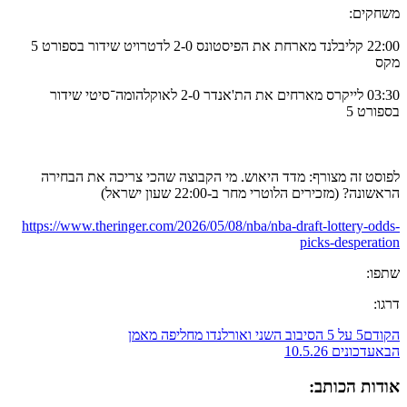
משחקים:
22:00 קליבלנד מארחת את הפיסטונס 2-0 לדטרויט שידור בספורט 5
מקס
03:30 לייקרס מארחים את הת'אנדר 2-0 לאוקלהומה־סיטי שידור
בספורט 5
לפוסט זה מצורף: מדד היאוש. מי הקבוצה שהכי צריכה את הבחירה
הראשונה? (מזכירים הלוטרי מחר ב-22:00 שעון ישראל)
https://www.theringer.com/2026/05/08/nba/nba-draft-lottery-odds-
picks-desperation
שתפו:
דרגו:
הקודם
5 על 5 הסיבוב השני ואורלנדו מחליפה מאמן
הבא
עדכונים 10.5.26
אודות הכותב: