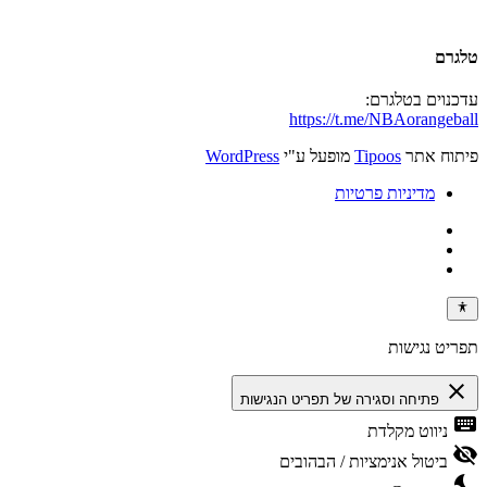
טלגרם
עדכנוים בטלגרם:
https://t.me/NBAorangeball
פיתוח אתר
Tipoos
מופעל ע"י
WordPress
מדיניות פרטיות
תפריט נגישות
close
פתיחה וסגירה של תפריט הנגישות
keyboard
ניווט מקלדת
visibility_off
ביטול אנימציות / הבהובים
nights_stay