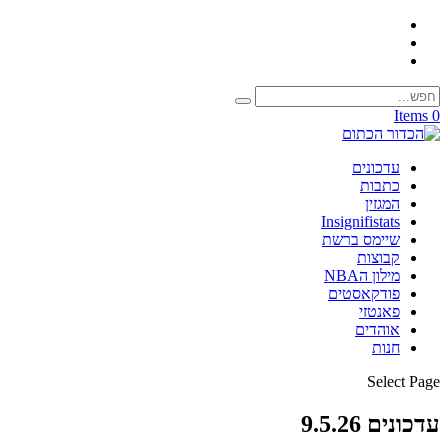
0 Items
עדכונים
כתבות
המגזין
Insignifistats
שיימס ברשת
קבוצות
מילון הNBA
פודקאסטים
פאנטזי
אוהדים
חנות
Select Page
עדכונים 9.5.26