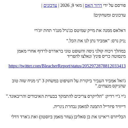
פורסם על ידי
דרור האס
|
מאי 9, 2026
|
עדכונים
|
עדכונים ומשחקים!
דאלאס ממנה את מייק שמיטס כג'נרל מנג'ר תחת יוג'רי
;ניק נרס: "אמביד נתן לנו את הכל."
במהלך ויכוח קולני ניסה והשופט טוני בראדרס לרדוף אחרי מאמן
מינסוטה כריס פינץ' ונאלצו להפריד
https://twitter.com/BleacherReport/status/2052972878812033413
ג'ואל אמביד העביר ביקורת על השיפוט במשחק 3 "ני מניח שזה טוב
שהניקס מנצחים."
ג'יי ג'יי רדיק: "הלייקרס צריכים להתמקד בבעיית האיבודים והריבאונד."
דייוויד פיזדייל התמנה למאמן נבחרת ניגריה.
הבלייזרס ריאיינו את בן סאליבן (עוזר מאמן ביוסטון) ואת ג'ארד דדלי