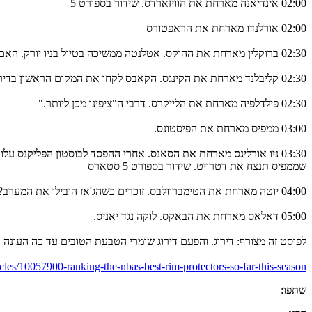
02:00 אינדיאנה מארחת את הוויזארדס. שידור בספורט 5
02:00 אורלנדו מארחת את הראפטורס
02:30 ברוקלין מארחת את ההוקס. אטלנטה ממשיכה בטיול בניו יורק. האם הפעם לפחות יהיו יותר מאופסים?
02:30 קליבלנד מארחת את הקינגס. הקאבס לקחו את המקום הראשון בדירוג ההגנתי ממילווקי. בין היתר אחרי המשחק האחרון של הבאקס נגד הקינגס.
02:30 פילדלפיה מארחת את הלייקרס. דרבי ה"ציפינו מכן ליותר."
03:00 ממפיס מארחת את הפיסטונס.
03:30 ניו אורלינס מארחת את הסאנס. אחרי ההפסד לבוסטון הפליקנס
שממפיס תנצח את דטרויט. שידור בספורט 5 סטארס
04:00 יוטה מארחת את הטימברוולבס. זוכרים כשהג'אז הובילו את המערב? רודי גובר לראשונה ביוטה במדי האורחת.
05:00 דאלאס מארחת את הבאקס. לוקה נגד יאניס.
לפוסט זה מצורף: דירוג. והפעם דירוג שומרי הטבעת הטובים עד כה העונה
ticles/10057900-ranking-the-nbas-best-rim-protectors-so-far-this-season
שתפו: