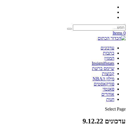
0 Items
עדכונים
כתבות
המגזין
Insignifistats
שיימס ברשת
קבוצות
מילון הNBA
פודקאסטים
פאנטזי
אוהדים
חנות
Select Page
עדכונים 9.12.22