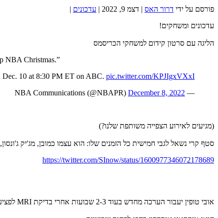
פורסם על ידי
דרור האס
|
דצמ 9, 2022
|
עדכונים
|
עדכונים ומשחקים!
הליגה עם סרטון קידום למשחקי הכריסמס
top NBA Christmas.”
ay, Dec. 10 at 8:30 PM ET on ABC.
pic.twitter.com/KPJIgxVXxI
December 8, 2022
— NBA Communications (@NBAPR)
(מגיעים לאירוע הצפייה משותפת שלנו?)
סטף קרי נשאל לגבי חמישית כל הזמנים שלו: הוא עצמו כמובן, מג'יק ג'ונסון, מ
https://twitter.com/SInow/status/1600977346072178689
אובי טופין יעבור הערכה מחדש בעוד 2-3 שבועות אחרי בדיקת MRI לפציעת הברך.