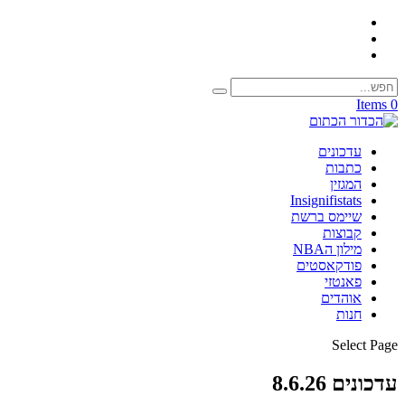
0 Items
עדכונים
כתבות
המגזין
Insignifistats
שיימס ברשת
קבוצות
מילון הNBA
פודקאסטים
פאנטזי
אוהדים
חנות
Select Page
עדכונים 8.6.26