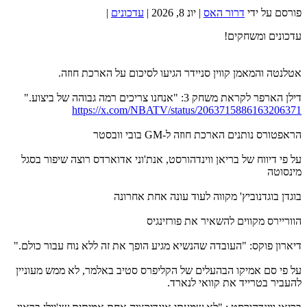
פורסם על ידי
דרור האס
|
יונ 8, 2026
|
עדכונים
|
עדכונים ומשחקים!
אטלנטה והמאמן קווין סניידר הגיעו לסיכום על הארכת חוזה.
דילן הארפר לקראת משחק 3: "אנחנו צריכים רמה גבוהה של ביצוע."
https://x.com/NBATV/status/2063715886163206371
הראפטורס נותנים הארכת חוזה ל-GM בובי וובסטר
על פי דיווח של בריאן ווינדהורסט, אנת'וני אדוארדס רוצה שיפור בסגל
מינסוטה
בוגדן בוגדנוביץ' מקווה לעוד עונה אחת אחרונה
הווריירס מקווים להשאיר את פורזינגיס
דיארון פוקס: "העובדה שהנשיא מגיע הופך את זה ללא נוח עבור כולם."
על פי סם אמיקו הבהעלים של הקליפרס סטיב באלמר, לא ממש מעוניין
להעביר בטרייד את קוואי לנארד.