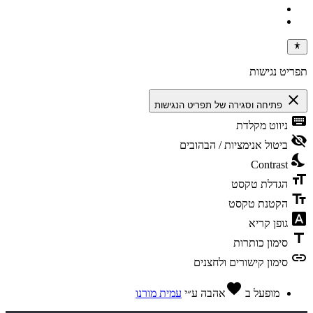
תפריט נגישות
close
פתיחה וסגירה של תפריט הנגישות
keyboard
ניווט מקלדת
visibility_off
ביטול אנימציות / הבהובים
nights_stay
Contrast
format_size
הגדלת טקסט
text_fields
הקטנת טקסט
font_download
גופן קריא
title
סימון כותרות
link
סימון קישורים ולחצנים
favorite
מופעל ב
אהבה
ע״י
עמית מורנו