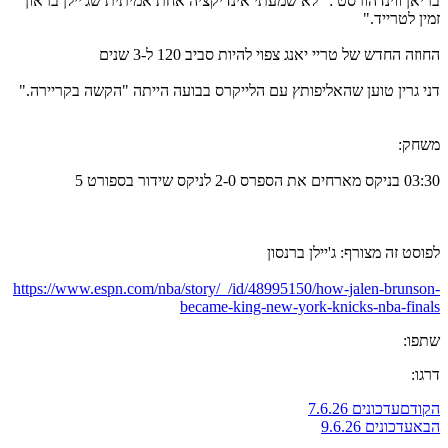
בריאן ווינדהורסט : "לא שמעתי אינדיקציה אחת אמיתית שג'יילן בראון
זמין לטרייד."
החוזה החדש של טריי יאנג צפוי להיות סביב 120 ל-3 שנים
דני גרין טוען שהאליפותץ עם הלייקרס בבועה הייתה "הקשה בקריירה."
משחק:
03:30 בניקס מארחים את הספרס 2-0 לניקס שידור בספורט 5
לפוסט זה מצורף: ג'יילן ברנסון
https://www.espn.com/nba/story/_/id/48995150/how-jalen-brunson-
became-king-new-york-knicks-nba-finals
שתפו:
דרגו:
הקודם
עדכונים 7.6.26
הבא
עדכונים 9.6.26