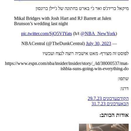
מיקאל ברידג'ס ואר ג'י בארט בחתונה של ג'יילן ברונסון
Mikal Bridges with Josh Hart and RJ Barrett at Jalen
Brunson’s wedding last night
pic.twitter.com/SjO5VIYats
)
@NBA_NewYork
(h/t
July 30, 2023
— NBACentral (@TheDunkCentral)
לפוסט זה מצורף- מאט אישביה רוצה לנצח ועכשיו
https://www.espn.com/nba/insider/insider/story/_/id/38000537/mat-
ishbia-suns-going-win-everything-do
שתפו:
דרגו:
הקודם
עדכונים 29.7.23
הבא
עדכונים 31.7.23
אודות הכותב: