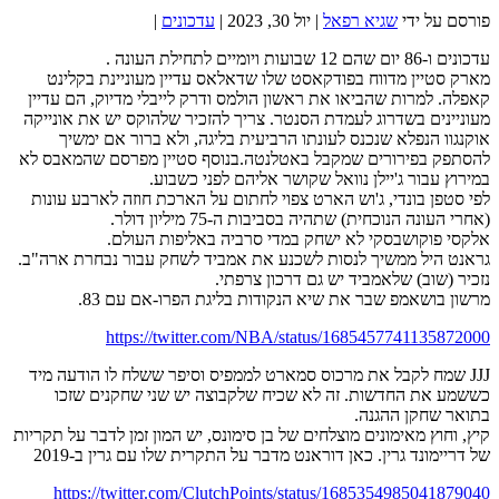
פורסם על ידי
שגיא רפאל
|
יול 30, 2023
|
עדכונים
|
עדכונים ו-86 יום שהם 12 שבועות ויומיים לתחילת העונה .
מארק סטיין מדווח בפודקאסט שלו שדאלאס עדיין מעוניינת בקלינט
קאפלה. למרות שהביאו את ראשון הולמס ודרק לייבלי מדיוק, הם עדיין
מעוניינים בשדרוג לעמדת הסנטר. צריך להזכיר שלהוקס יש את אונייקה
אוקנגוו הנפלא שנכנס לעונתו הרביעית בליגה, ולא ברור אם ימשיך
להסתפק בפירורים שמקבל באטלנטה.בנוסף סטיין מפרסם שהמאבס לא
במירוץ עבור ג'יילן נוואל שקושר אליהם לפני כשבוע.
לפי סטפן בונדי, ג'וש הארט צפוי לחתום על הארכת חוזה לארבע עונות
(אחרי העונה הנוכחית) שתהיה בסביבות ה-75 מיליון דולר.
אלקסי פוקושבסקי לא ישחק במדי סרביה באליפות העולם.
גראנט היל ממשיך לנסות לשכנע את אמביד לשחק עבור נבחרת ארה"ב.
נזכיר (שוב) שלאמביד יש גם דרכון צרפתי.
מרשון בושאמפ שבר את שיא הנקודות בליגת הפרו-אם עם 83.
https://twitter.com/NBA/status/1685457741135872000
JJJ שמח לקבל את מרכוס סמארט לממפיס וסיפר ששלח לו הודעה מיד
כששמע את החדשות. זה לא שכיח שלקבוצה יש שני שחקנים שזכו
בתואר שחקן ההגנה.
קיץ, וחוץ מאימונים מוצלחים של בן סימונס, יש המון זמן לדבר על תקריות
של דריימונד גרין. כאן דוראנט מדבר על התקרית שלו עם גרין ב-2019
https://twitter.com/ClutchPoints/status/1685354985041879040