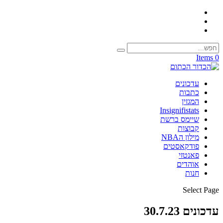
0 Items
עדכונים
כתבות
המגזין
Insignifistats
שיימס ברשת
קבוצות
מילון הNBA
פודקאסטים
פאנטזי
אוהדים
חנות
Select Page
עדכונים 30.7.23