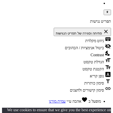
תפריט נגישות
close
פתיחה וסגירה של תפריט הנגישות
keyboard
ניווט מקלדת
visibility_off
ביטול אנימציות / הבהובים
nights_stay
Contrast
format_size
הגדלת טקסט
text_fields
הקטנת טקסט
font_download
גופן קריא
title
סימון כותרות
link
סימון קישורים ולחצנים
favorite
מופעל ב
אהבה
ע״י
עמית מורנו
We use cookies to ensure that we give you the best experience on