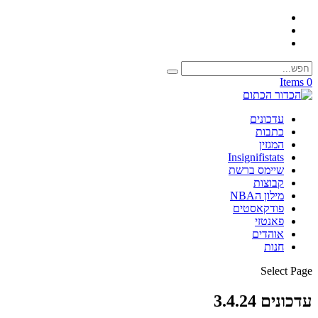
0 Items
עדכונים
כתבות
המגזין
Insignifistats
שיימס ברשת
קבוצות
מילון הNBA
פודקאסטים
פאנטזי
אוהדים
חנות
Select Page
עדכונים 3.4.24