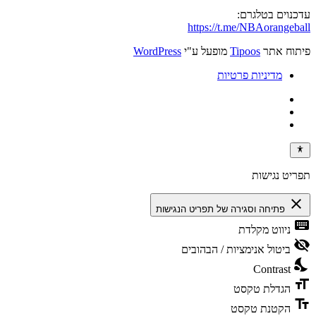
עדכנוים בטלגרם:
https://t.me/NBAorangeball
פיתוח אתר
Tipoos
מופעל ע"י
WordPress
מדיניות פרטיות
תפריט נגישות
close
פתיחה וסגירה של תפריט הנגישות
keyboard
ניווט מקלדת
visibility_off
ביטול אנימציות / הבהובים
nights_stay
Contrast
format_size
הגדלת טקסט
text_fields
הקטנת טקסט