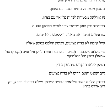
(נראה לי ניחשתם את החלק הזה)
בוסטון מבטיחה ביתיות בגמר עם נצחון.
ניו אורלינס מבטיחה לפחות פלייאין עם נצחון.
דריימונד גרין טוען שוומבי צריך לזכות בשחקן ההגנה.
טורונטו מחתימה את מאליק וויליאמס ל-10 ימים.
קייל קוזמה לא בדוח פצועים, ראשון הולמס בסימן שאלה
שיי גילג'וס אלכסנדר (פציעה בארבע ראשי) וג'יילן וויליאמס (נקע קרסול
שמאל) בחוץ מול הסלטיקס.
דמיאן לילארד וקריס מידלטון בחוץ
גייב וינסנט וקאם רדיש לא בדוח פצועים
ברנדון מילר וגראנט וויליאמס צפויים לשחק. מיילס ברידג'ס בספק, ניק
ריצ'ארדס בחוץ.