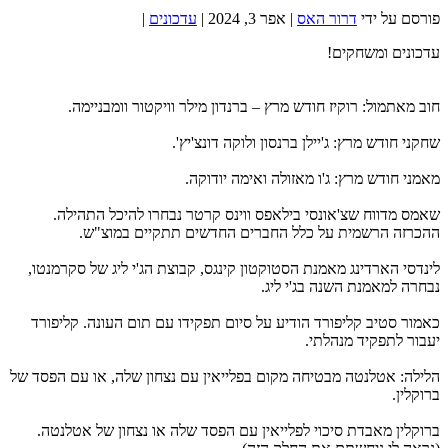
פורסם על ידי
דרור האס
|
אפר 3, 2024
|
עדכונים
|
עדכונים ומשחקים!
חוב מאתמול: רוקיז חודש מרץ – ברנדון מילר וויקטור וומבניימה.
שחקני חודש מרץ: ג'יילן ברנסון ולוקה דונצ'יץ'.
מאמני חודש מרץ: ג'ו מאזולה ואימה יודוקה.
שאמס מדווח שצ'אונסי בילאפס ווינס קרטר נבחרו להיכל התהילה.
ההכרזה הרשמית על כלל החברים החדשים תתקיים במוצ"ש.
לינדסי הארדינג מאמנת הסטוקטון קינגס, קבוצת הג'י ליג של סקרמנטו,
נבחרה למאמנת השנה בג'י ליג.
כאמור סטיב קליפורד הודיע על סיום תפקידו עם תום העונה. קליפורד
יעבור לתפקיד מנהלתי.
הלילה: אטלנטה מבטיחה מקום בפלייאין עם נצחון שלה, או עם הפסד של
ברוקלין.
ברוקלין מאבדת סיכוי לפלייאין עם הפסד שלה או נצחון של אטלנטה.