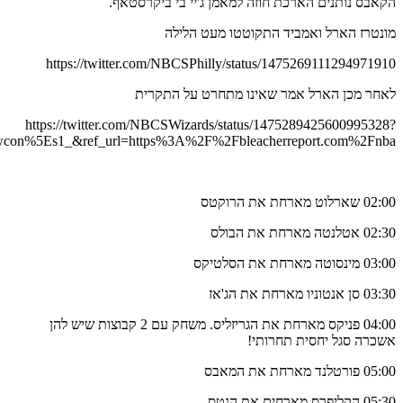
ref_src=twsrc%5Etfw%7Ctwcamp%5Etweetembed%7Ctwterm%5E14