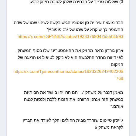
3) שוקלות טרייד על הבחירה שלהן לטובת חיזוק כרגע.
חבר מועצת עיריית סן אנטוניו הגיש בקשה לשינוי שמו של שדה
התעופה כך שיקרא על שמו של גרג פופוביץ'
https://x.com/ESPNNBA/status/1923376904255504593
ארון גורדון נראה מחזיק את ההאמסטרינג שלו בסוף המשחק,
לפי דיווח מחדר ההלבשה הוא לא נזקק לטיפול או הרגעה של
המקום
https://x.com/Tjonesonthenba/status/1923226242402205
768
מאמן דנבר על משחק 7: "הם הרוויחו ביושר את הביתיות
במשחק הזה אנחנו הרווחנו את הזכות ללכת ולנסות לנצח
אותם."
ג'ייסון טייטום שוחרר מבית החולים והלך לעודד את חבריו
לקראת משחק 6