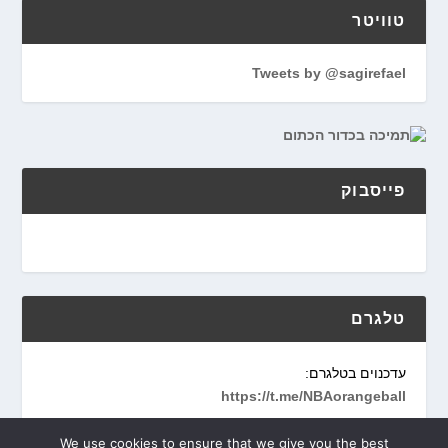
טוויטר
Tweets by @sagirefael
פייסבוק
טלגרם
עדכנוים בטלגרם:
https://t.me/NBAorangeball
We use cookies to ensure that we give you the best