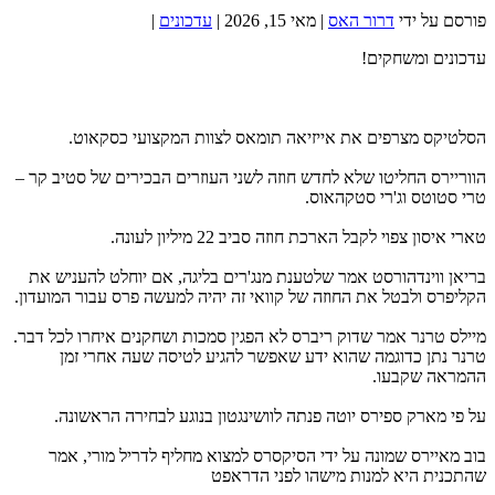
פורסם על ידי
דרור האס
|
מאי 15, 2026
|
עדכונים
|
עדכונים ומשחקים!
הסלטיקס מצרפים את אייזיאה תומאס לצוות המקצועי כסקאוט.
הווריירס החליטו שלא לחדש חוזה לשני העוזרים הבכירים של סטיב קר –
טרי סטוטס וג'רי סטקהאוס.
טארי איסון צפוי לקבל הארכת חוזה סביב 22 מיליון לעונה.
בריאן ווינדהורסט אמר שלטענת מנג'רים בליגה, אם יוחלט להעניש את
הקליפרס ולבטל את החוזה של קוואי זה יהיה למעשה פרס עבור המועדון.
מיילס טרנר אמר שדוק ריברס לא הפגין סמכות ושחקנים איחרו לכל דבר.
טרנר נתן כדוגמה שהוא ידע שאפשר להגיע לטיסה שעה אחרי זמן
ההמראה שקבעו.
על פי מארק ספירס יוטה פנתה לוושינגטון בנוגע לבחירה הראשונה.
בוב מאיירס שמונה על ידי הסיקסרס למצוא מחליף לדריל מורי, אמר
שהתכנית היא למנות מישהו לפני הדראפט