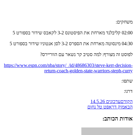
משחקים:
02:00 קליבלנד מארחת את הפיסטונס 3-2 לקאבס שידור בספורט 5
04:30 מינסוטה מארחת את הספרס 3-2 לסן אנטוניו שידור בספורט 5
לפוסט זה מצורף: למה סטיב קר נשאר עם הווריירס?
https://www.espn.com/nba/story/_/id/48686303/steve-kerr-decision-
return-coach-golden-state-warriors-steph-curry
שתפו:
דרגו:
הקודם
עדכונים 14.5.26
הבא
מוק דראפט טל נחום
אודות הכותב: