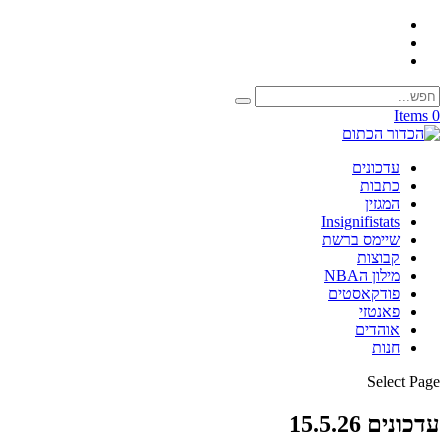
0 Items
עדכונים
כתבות
המגזין
Insignifistats
שיימס ברשת
קבוצות
מילון הNBA
פודקאסטים
פאנטזי
אוהדים
חנות
Select Page
עדכונים 15.5.26