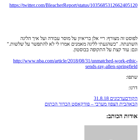
https://twitter.com/BleacherReport/status/1035685312662405120
לפוסט זה מצורף: ריי אלן בריאיון על מוסר עבודה ועל איך הליגה
השתנתה. "כשהגעתי לליגה מאמנים אמרו לי לא להתפשר על שלשות."
וגם: עוד קצת על התקופה בבוסטון.
http://www.nba.com/article/2018/08/31/unmatched-work-ethic-
sends-ray-allen-springfield
שתפו:
דרגו:
הקודם
עדכונים 31.8.18
הבא
הבית הצפון מערבי – פודקאסט הכדור הכתום
אודות הכותב: