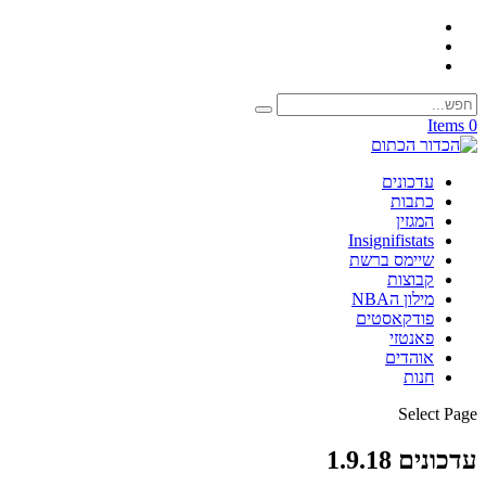
0 Items
עדכונים
כתבות
המגזין
Insignifistats
שיימס ברשת
קבוצות
מילון הNBA
פודקאסטים
פאנטזי
אוהדים
חנות
Select Page
עדכונים 1.9.18