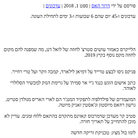
פורסם על ידי
דרור האס
|
ספט 1, 2018
|
עדכונים
|
עדכונים ו-45 יום שהם 6 שבועות ו-3 ימים לתחילת העונה.
הלייקרס כאמור עושים סטרצ' לחוזה של לואל דנג, מה שמפנה להם מקום
לחוזה מקס נוסף בקיץ 2019.
פניקס ניסו לבצע טרייד על דמיאן לילארד, קמבה ווקר ועל טרי רוזייר.
כתב אישום הוגש כנגד ג'יי אר סמית' על גרימת הנזק למכשיר הסלולרי
לאוהד.
המועמדים של פילדלפיה לתפקיד המנג'ר הם לארי האריס מגולדן סטייט,
גרשון רוזאס מיוסטון וג'אסטין זאניק מיוטה.
סטיב קר מעדכן שדמרכוס קאזינס מתקדם בהתאם ללוח זמנים. עדיין לא
מוכן להתחייב על תאריך חזרה.
לונזו בול מציג: טכניקת זריקה חדשה