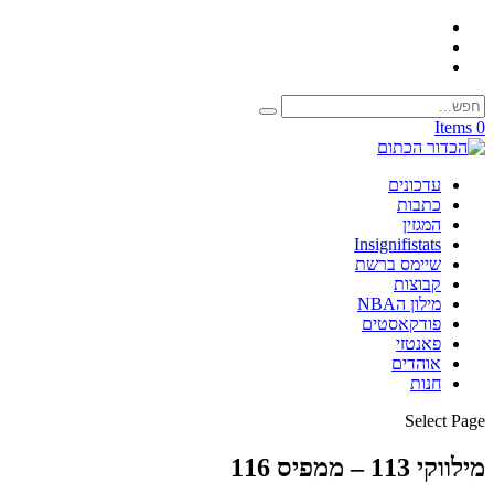
0 Items
עדכונים
כתבות
המגזין
Insignifistats
שיימס ברשת
קבוצות
מילון הNBA
פודקאסטים
פאנטזי
אוהדים
חנות
Select Page
מילווקי 113 – ממפיס 116