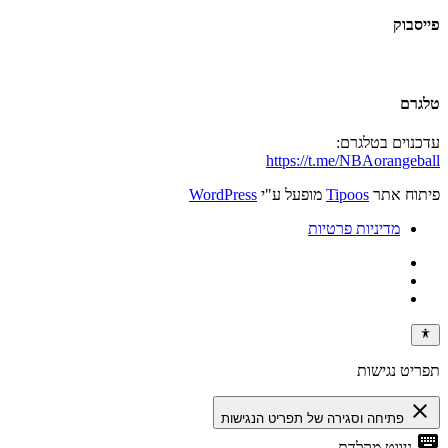
פייסבוק
טלגרם
עדכנוים בטלגרם:
https://t.me/NBAorangeball
פיתוח אתר
Tipoos
מופעל ע"י
WordPress
מדיניות פרטיות
תפריט נגישות
close
פתיחה וסגירה של תפריט הנגישות
keyboard
ניווט מקלדת