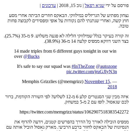
פורסם על ידי
שגיא רפאל
|
נוב 15, 2018
|
עדכונים
|
נצחון מפתיע של הגריזליס במילווקי. הבאקס חוזרים הביתה אחרי מסע
חוץ קשה, ואחרי שנתנתי להם נקודות על אופי ומפסידים לקבוצה פחות
טובה.
זה קורה בעיקר בגלל שמילווקי הלילה לא פגעה משלוש. 9 מ-35 (25.7%).
בצד השני דווקא ממפיס קלעה 14 מ-36 (38.9%).
14 made triples from 6 different guys tonight in our win
over
@Bucks
It's safe to say our squad was
#InTheZone
@autozone
pic.twitter.com/jruGJIyN3n
November 15,
— Memphis Grizzlies (@memgrizz)
2018
איזה מבין שני הסנטרים קלע 6 מ-12 לשלוש? לפי השורה הקודמת, ברור
לכם שגאסול. לופז עם 2 מ-5 במשחק.
https://twitter.com/memgrizz/status/1062907518383542272
ממפיס הובילה לאורך כל הדרך בהפרשים קטנים, וידעה להדוף את
הנסיונות של הבאקס לחזור ברבע הרביעי. מארק גאסול הוביל אותה עם