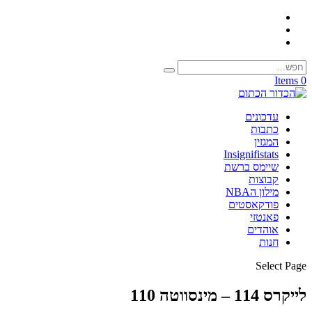
0 Items
עדכונים
כתבות
המגזין
Insignifistats
שיימס ברשת
קבוצות
מילון הNBA
פודקאסטים
פאנטזי
אוהדים
חנות
Select Page
לייקרס 114 – מינסווטה 110