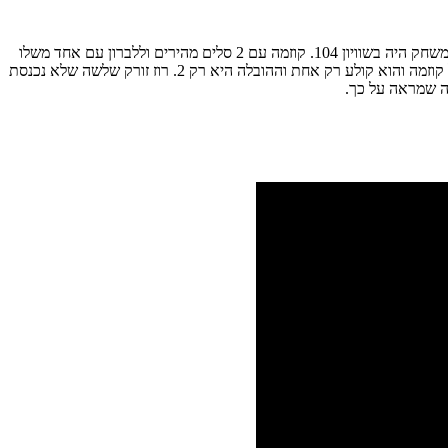
לוולבס כנראה אסור לצאת מהבית אם הם רוצים לנצח, כאשר אחרי ההפסד הזה הם ב0 – 7 מחוץ לבית. המשחק עצמו היה צמוד כאשר 3 דקות לסוף המשחק היה בשוויון 104. קוזמה עם 2 סלים מהירים וללברון עם אחד משלו
מובילים את הלייקרס לריצת 7-0 מהיר. אך דריק רוז לא מוותר קולע 2 שלשות מהירות ומוריד את הוולבס רק למינוס אחד. 9 שניות לסוף עושים פאול על קוזמה והוא קולע רק אחת וההובלה היא רק 2. רוז זורק שלשה שלא נכנסת