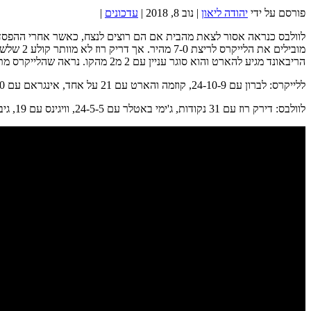
פורסם על ידי
יהודה ליאון
|
נוב 8, 2018
|
עדכונים
|
הריבאונד מגיע להארט והוא סוגר עניין עם 2 מ2 מהקו. נראה שהלייקרס מתחברים עם 3 ניצחונות מה4 האחרונים. היום הם גם מוסרים 32 אסיסטים, מה שמראה על כך.
ללייקרס: לברון עם 24-10-9, קוזמה והארט עם 21 על אחד, אינגראם עם 20.
לוולבס: דירק רוז עם 31 נקודות, ג'ימי באטלר עם 24-5-5, וויגינס עם 19, גיבסון עם 16-11 וק"אט עם 13-9, 3 חסימות ו-6 איבודים.