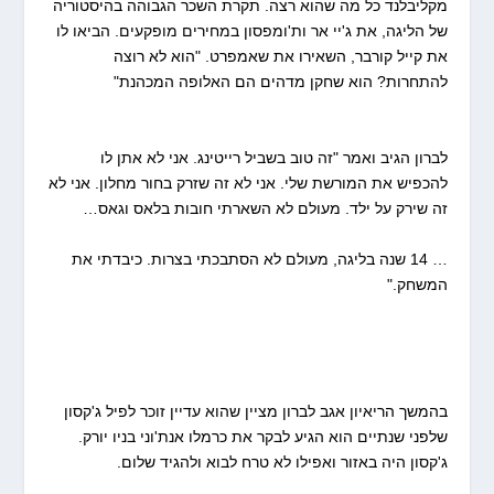
מקליבלנד כל מה שהוא רצה. תקרת השכר הגבוהה בהיסטוריה
של הליגה, את ג'יי אר ות'ומפסון במחירים מופקעים. הביאו לו
את קייל קורבר, השאירו את שאמפרט. "הוא לא רוצה
להתחרות? הוא שחקן מדהים הם האלופה המכהנת"
לברון הגיב ואמר "זה טוב בשביל רייטינג. אני לא אתן לו
להכפיש את המורשת שלי. אני לא זה שזרק בחור מחלון. אני לא
זה שירק על ילד. מעולם לא השארתי חובות בלאס וגאס…
… 14 שנה בליגה, מעולם לא הסתבכתי בצרות. כיבדתי את
המשחק."
בהמשך הריאיון אגב לברון מציין שהוא עדיין זוכר לפיל ג'קסון
שלפני שנתיים הוא הגיע לבקר את כרמלו אנת'וני בניו יורק.
ג'קסון היה באזור ואפילו לא טרח לבוא ולהגיד שלום.