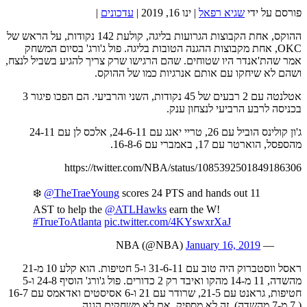
פורסם על ידי
שגיא רפאל
|
ינו 16, 2019
|
עדכונים
|
ההוקס, אחת הקבוצות הגרועות בליגה, קולעת 142 נקודות, על הראש של
OKC, אחת מקבוצות ההגנה הטובות בליגה. פול ג'ורג' בסיום המשחק
אמר שהת'אנדר היו שטוחים. שהם הרגישו שרק צריך להגיע בשביל לנצח,
ושהם לא שיחקו עם אותם אנרגיות כמו של ההוקס.
אטלנטה עם 2 רבעים של 45 נקודות, השני והרביעי. הם הפכו פיגור 3
בכניסה לרבע הרביעי לנצחון ענק.
ג'ון קולינס הוביל עם 26, טריי יאנג עם 24-6-11, אלכס לן עם 24-11
מהספסל, הוארטר עם 17, באמברי עם 16-8-6.
https://twitter.com/NBA/status/1085392501849186306
❄️
@TheTraeYoung
scores 24 PTS and hands out 11
AST to help the
@ATLHawks
earn the W!
#TrueToAtlanta
pic.twitter.com/4KYswxrXaJ
January 16, 2019
— NBA (@NBA)
ראסל ווסטברוק היה טוב עם 31-6-11 ו-5 חטיפות. הוא קלע 10 מ-21
מהשדה, 11 מ-14 מהקו ואיבד רק 2 כדורים. פול ג'ורג' הוסיף 24-8 ו-5
חטיפות, גראנט עם 21-5, שרודר עם 21 ו-6 אסיסטים ואדאמס עם 16-7
( 7 מ-7 מהשדה). זה לא מספיק, אם לא משחקים הגנה.