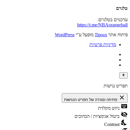
טלגרם
עדכנוים בטלגרם:
https://t.me/NBAorangeball
פיתוח אתר
Tipoos
מופעל ע"י
WordPress
מדיניות פרטיות
תפריט נגישות
close
פתיחה וסגירה של תפריט הנגישות
keyboard
ניווט מקלדת
visibility_off
ביטול אנימציות / הבהובים
nights_stay
Contrast