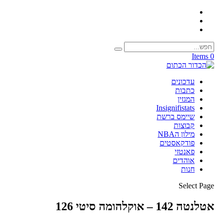
0 Items
עדכונים
כתבות
המגזין
Insignifistats
שיימס ברשת
קבוצות
מילון הNBA
פודקאסטים
פאנטזי
אוהדים
חנות
Select Page
אטלנטה 142 – אוקלהומה סיטי 126